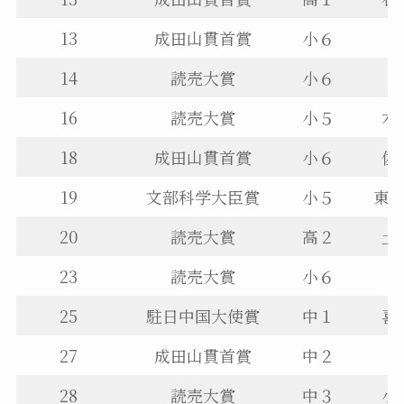
13
成田山貫首賞
小６
14
読売大賞
小６
16
読売大賞
小５
木
18
成田山貫首賞
小６
佐
19
文部科学大臣賞
小５
東
20
読売大賞
高２
土
23
読売大賞
小６
25
駐日中国大使賞
中１
喜
27
成田山貫首賞
中２
28
読売大賞
中３
小