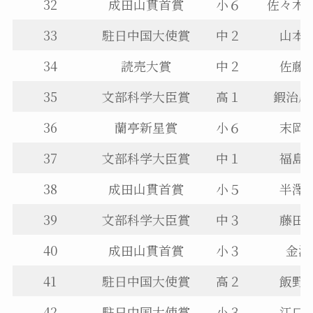
32
成田山貫首賞
小６
佐々木
33
駐日中国大使賞
中２
山本
34
読売大賞
中２
佐藤
35
文部科学大臣賞
高１
鍜治川
36
蘭亭新星賞
小６
末岡
37
文部科学大臣賞
中１
福島
38
成田山貫首賞
小５
半澤
39
文部科学大臣賞
中３
藤田
40
成田山貫首賞
小３
金澤
41
駐日中国大使賞
高２
飯野
42
駐日中国大使賞
小３
江口