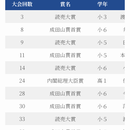
大会回数
賞名
学年
3
読売大賞
小３
渡
8
成田山貫首賞
小６
井
9
読売大賞
小５
田
11
成田山貫首賞
小５
本
14
読売大賞
小６
小
24
内閣総理大臣賞
高１
伊
28
成田山貫首賞
小６
今
30
成田山貫首賞
小６
薄
33
読売大賞
小５
渡