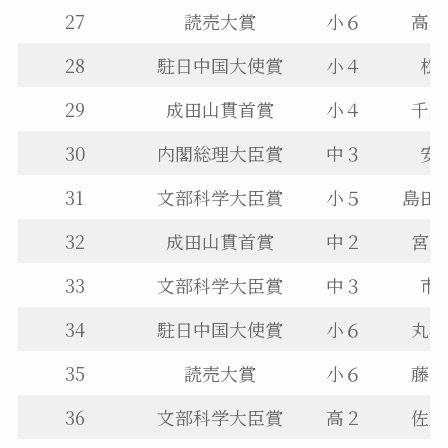
27
読売大賞
小６
高橋
28
駐日中国大使賞
小４
松
29
成田山貫首賞
小４
千葉
30
内閣総理大臣賞
中３
安
31
文部科学大臣賞
小５
島田
32
成田山貫首賞
中２
宮川
33
文部科学大臣賞
中３
市
34
駐日中国大使賞
小６
丸橋
35
読売大賞
小６
藤崎
36
文部科学大臣賞
高２
佐藤