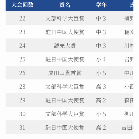
大会回数
賞名
学年
氏
22
文部科学大臣賞
中３
梅野
23
駐日中国大使賞
中３
穂刈
24
読売大賞
中３
川村
25
駐日中国大使賞
小４
岩野
26
成田山貫首賞
小５
中川
28
文部科学大臣賞
高３
小西
29
駐日中国大使賞
高２
森田
30
文部科学大臣賞
小５
柳川
31
駐日中国大使賞
高２
吉田美