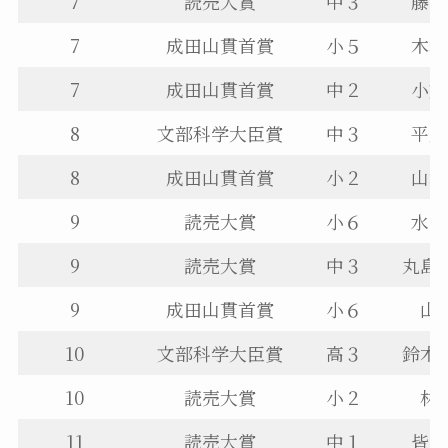
7
読売大賞
中３
藤田
7
成田山貫首賞
小５
木村
7
成田山貫首賞
中２
小熊
8
文部科学大臣賞
中３
平川
8
成田山貫首賞
小２
山本
9
読売大賞
小６
水間
9
読売大賞
中３
丸島
9
成田山貫首賞
小６
山
10
文部科学大臣賞
高３
鈴木
10
読売大賞
小２
林
11
読売大賞
中１
皆川