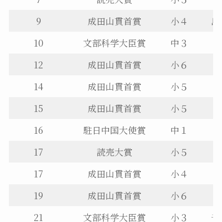
9
成田山貫首賞
小４
島
10
文部科学大臣賞
中３
12
成田山貫首賞
小６
14
成田山貫首賞
小５
15
成田山貫首賞
小５
16
駐日中国大使賞
中１
17
読売大賞
小５
17
成田山貫首賞
小４
19
成田山貫首賞
小６
21
文部科学大臣賞
小３
千