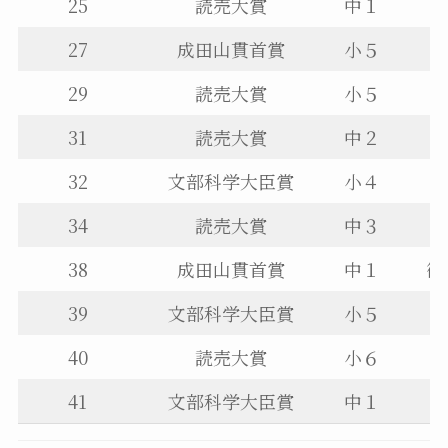
25
読売大賞
中１
27
成田山貫首賞
小５
29
読売大賞
小５
31
読売大賞
中２
32
文部科学大臣賞
小４
34
読売大賞
中３
38
成田山貫首賞
中１
御
39
文部科学大臣賞
小５
40
読売大賞
小６
41
文部科学大臣賞
中１