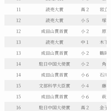
11
読売大賞
高２
岩立
12
読売大賞
小５
塚田
12
成田山貫首賞
小２
原田
13
読売大賞
中１
木下
13
成田山貫首賞
小２
鶴岡
14
駐日中国大使賞
小２
角田
14
成田山貫首賞
小６
石川
15
文部科学大臣賞
小４
藤崎
15
成田山貫首賞
小６
萩原
16
駐日中国大使賞
高２
金子