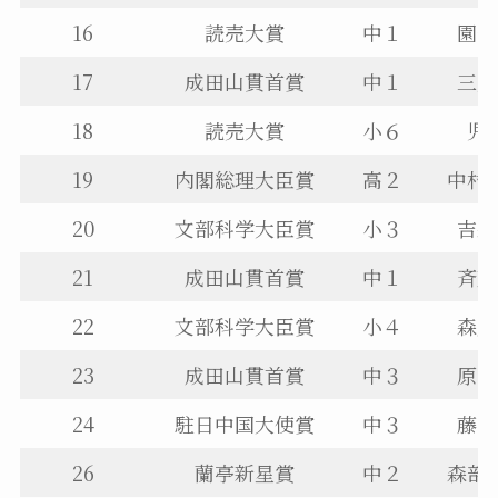
16
読売大賞
中１
園部
17
成田山貫首賞
中１
三戸
18
読売大賞
小６
児
19
内閣総理大臣賞
高２
中村
20
文部科学大臣賞
小３
吉森
21
成田山貫首賞
中１
斉藤
22
文部科学大臣賞
小４
森川
23
成田山貫首賞
中３
原田
24
駐日中国大使賞
中３
藤崎
26
蘭亭新星賞
中２
森部