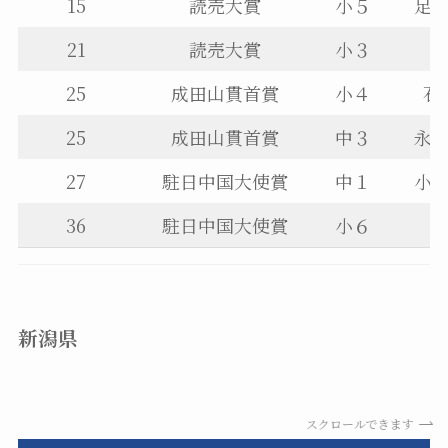
15
読売大賞
小５
足
21
読売大賞
小３
25
成田山貫首賞
小４
石
25
成田山貫首賞
中３
永
27
駐日中国大使賞
中１
小
36
駐日中国大使賞
小６
新潟県
スクロールできます