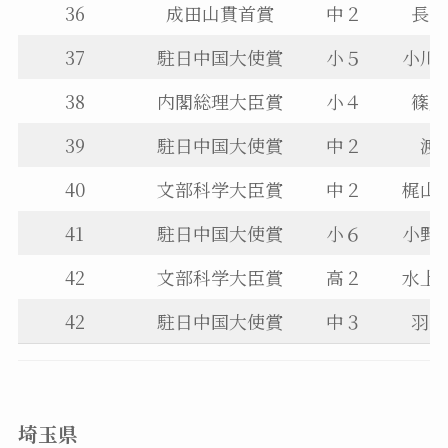
36
成田山貫首賞
中２
長井
37
駐日中国大使賞
小５
小川
38
内閣総理大臣賞
小４
篠原
39
駐日中国大使賞
中２
渡
40
文部科学大臣賞
中２
梶山
41
駐日中国大使賞
小６
小野
42
文部科学大臣賞
高２
水上
42
駐日中国大使賞
中３
羽白
埼玉県