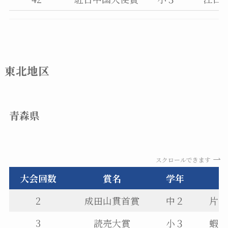
東北地区
青森県
スクロールできます
大会回数
賞名
学年
氏
2
成田山貫首賞
中２
片岡
3
読売大賞
小３
蝦名