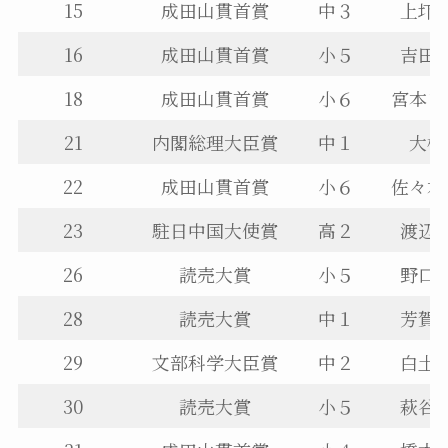
15
成田山貫首賞
中３
上圷
16
成田山貫首賞
小５
吉田
18
成田山貫首賞
小６
宮本ま
21
内閣総理大臣賞
中１
大橋
22
成田山貫首賞
小６
佐々木
23
駐日中国大使賞
高２
渡辺
26
読売大賞
小５
野口
28
読売大賞
中１
芳賀
29
文部科学大臣賞
中２
白土
30
読売大賞
小５
萩谷