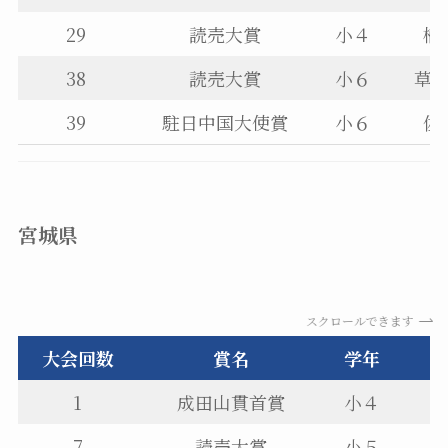
29
読売大賞
小４
植
38
読売大賞
小６
草
39
駐日中国大使賞
小６
佐
宮城県
スクロールできます
大会回数
賞名
学年
1
成田山貫首賞
小４
7
読売大賞
小５