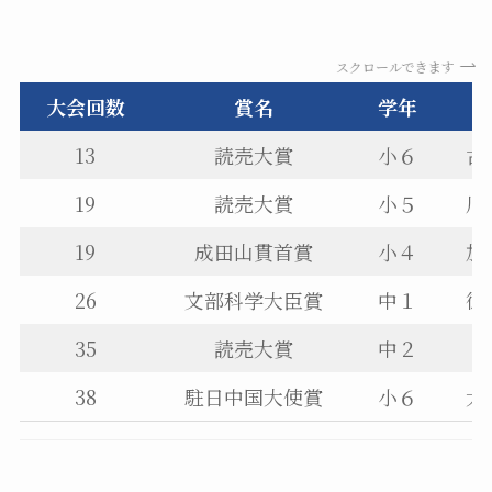
スクロールできます
大会回数
賞名
学年
13
読売大賞
小６
古
19
読売大賞
小５
川
19
成田山貫首賞
小４
加
26
文部科学大臣賞
中１
徳
35
読売大賞
中２
38
駐日中国大使賞
小６
大