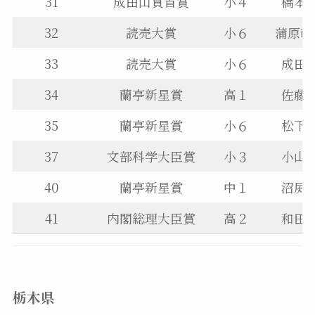
31
成田山貫首賞
小４
橋本
32
読売大賞
小６
蒲原萌
33
読売大賞
小６
成田
34
蘭亭新星賞
高１
佐藤
35
蘭亭新星賞
小６
松下
37
文部科学大臣賞
小３
小山
40
蘭亭新星賞
中１
沼㞍
41
内閣総理大臣賞
高２
和田
栃木県