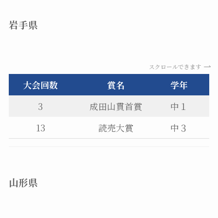
岩手県
スクロールできます
大会回数
賞名
学年
3
成田山貫首賞
中１
13
読売大賞
中３
山形県