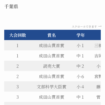
千葉県
スクロールできます
大会回数
賞名
学年
氏
1
成田山貫首賞
小１
三橋
1
成田山貫首賞
中１
吉岡
2
読売大賞
中２
小林
2
成田山貫首賞
小６
宮野
3
文部科学大臣賞
小４
藤崎
3
成田山貫首賞
中１
菅谷