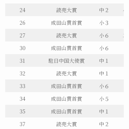
24
読売大賞
中２
小
26
成田山貫首賞
小３
27
読売大賞
小６
二
30
成田山貫首賞
小６
31
駐日中国大使賞
中１
32
読売大賞
中１
33
成田山貫首賞
小６
34
成田山貫首賞
小５
35
成田山貫首賞
中１
37
読売大賞
中２