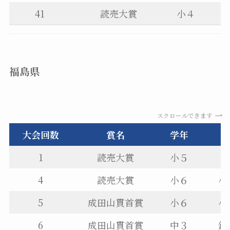
41
読売大賞
小４
福島県
スクロールできます
大会回数
賞名
学年
1
読売大賞
小５
4
読売大賞
小６
小
5
成田山貫首賞
小６
小
6
成田山貫首賞
中３
鈴