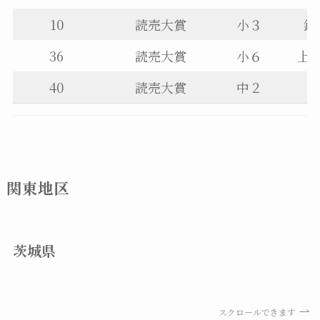
10
読売大賞
小３
鈴
36
読売大賞
小６
上
40
読売大賞
中２
関東地区
茨城県
スクロールできます