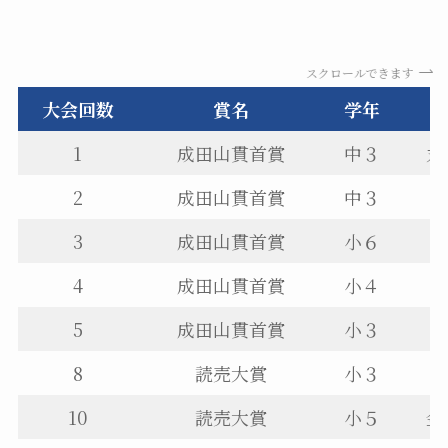
スクロールできます
大会回数
賞名
学年
1
成田山貫首賞
中３
丸
2
成田山貫首賞
中３
3
成田山貫首賞
小６
4
成田山貫首賞
小４
5
成田山貫首賞
小３
8
読売大賞
小３
10
読売大賞
小５
金