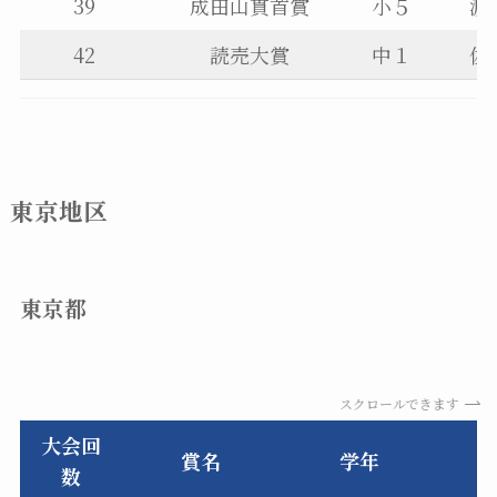
39
成田山貫首賞
小５
渡
42
読売大賞
中１
佐
東京地区
東京都
スクロールできます
大会回
賞名
学年
数