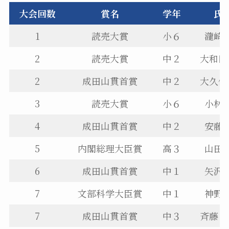
大会回数
賞名
学年
氏
1
読売大賞
小６
瀧崎
2
読売大賞
中２
大和田
2
成田山貫首賞
中２
大久保
3
読売大賞
小６
小林
4
成田山貫首賞
中２
安藤
5
内閣総理大臣賞
高３
山田
6
成田山貫首賞
中１
矢沢
7
文部科学大臣賞
中１
神野
7
成田山貫首賞
中３
斉藤ひ