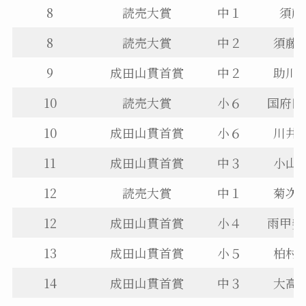
8
読売大賞
中１
須藤
8
読売大賞
中２
須藤
9
成田山貫首賞
中２
助川
10
読売大賞
小６
国府田
10
成田山貫首賞
小６
川井
11
成田山貫首賞
中３
小山
12
読売大賞
中１
菊次
12
成田山貫首賞
小４
雨甲斐
13
成田山貫首賞
小５
柏村
14
成田山貫首賞
中３
大高