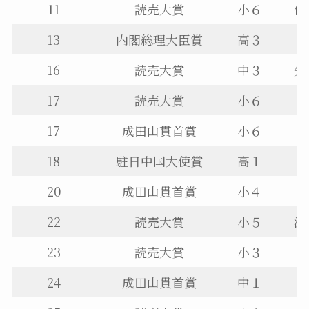
11
読売大賞
小６
伊
13
内閣総理大臣賞
高３
16
読売大賞
中３
矢
17
読売大賞
小６
17
成田山貫首賞
小６
18
駐日中国大使賞
高１
20
成田山貫首賞
小４
22
読売大賞
小５
湯
23
読売大賞
小３
24
成田山貫首賞
中１