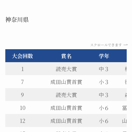
神奈川県
スクロールできます
大会回数
賞名
学年
1
読売大賞
中３
村
7
成田山貫首賞
小３
後
9
読売大賞
中３
森
10
成田山貫首賞
小６
冨
12
成田山貫首賞
小６
山