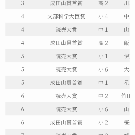
3
成田山貫首賞
高２
川端
4
文部科学大臣賞
小４
中尾
4
読売大賞
中１
山口
4
成田山貫首賞
高２
飯田
5
読売大賞
小１
伊藤
5
読売大賞
小６
大橋
5
成田山貫首賞
中１
星野
6
読売大賞
中２
竹田
6
読売大賞
小６
山口
6
成田山貫首賞
小２
笹生