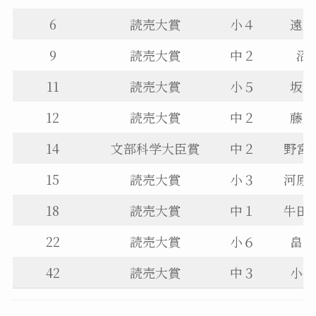
6
読売大賞
小４
遠藤
9
読売大賞
中２
沼
11
読売大賞
小５
坂本
12
読売大賞
中２
藤原
14
文部科学大臣賞
中２
野宮
15
読売大賞
小３
河原
18
読売大賞
中１
牛田
22
読売大賞
小６
畠山
42
読売大賞
中３
小平