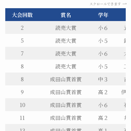
スクロールできます
大会回数
賞名
学年
2
読売大賞
小６
五
5
読売大賞
小５
鈴
7
読売大賞
小６
大
8
読売大賞
小５
工
8
成田山貫首賞
中３
吉
9
成田山貫首賞
高２
伊
10
成田山貫首賞
小６
石
11
成田山貫首賞
高２
井
13
成田山貫首賞
高１
石