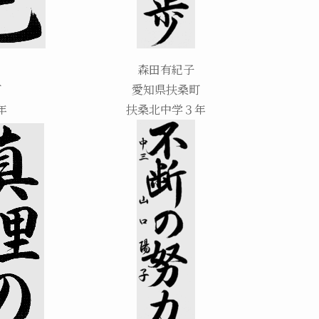
森田有紀子
町
愛知県扶桑町
年
扶桑北中学３年