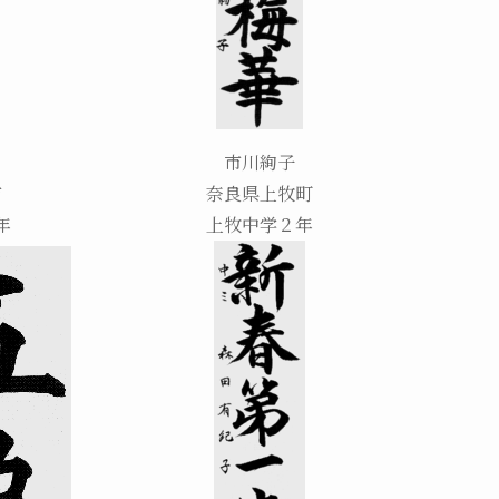
市川絢子
市
奈良県上牧町
年
上牧中学２年