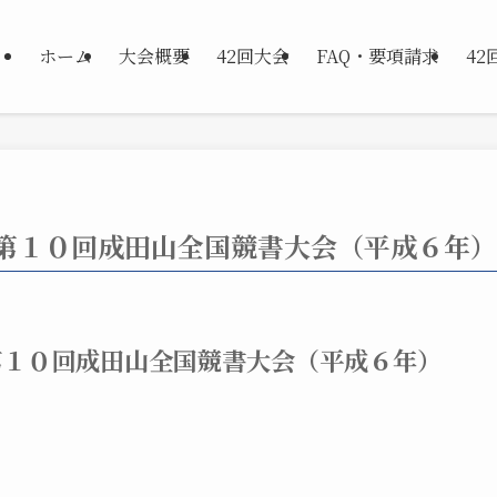
ホーム
大会概要
42回大会
FAQ・要項請求
4
第１０回成田山全国競書大会（平成６年）
第１０回成田山全国競書大会（平成６年）