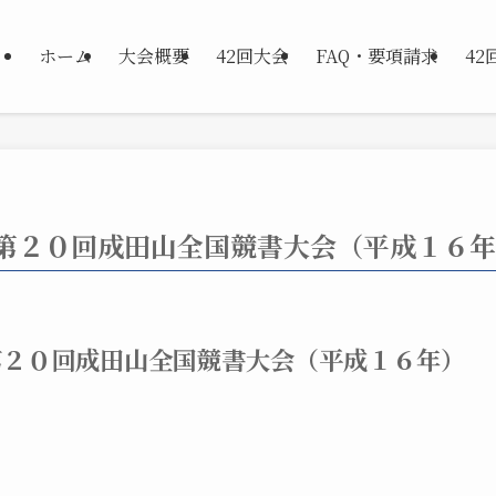
ホーム
大会概要
42回大会
FAQ・要項請求
4
第２０回成田山全国競書大会（平成１６年
第２０回成田山全国競書大会（平成１６年）