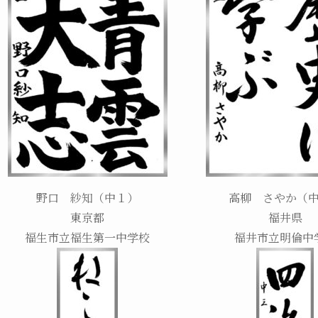
野口 紗知（中１）
高柳 さやか（
東京都
福井県
福生市立福生第一中学校
福井市立明倫中