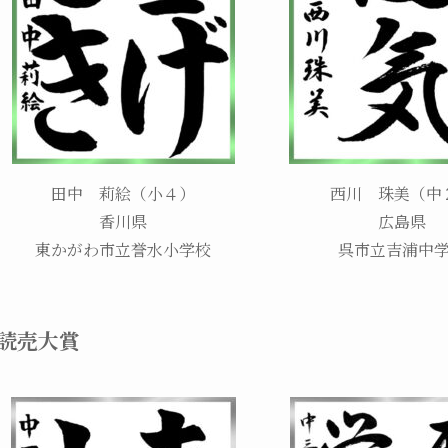
田中 莉絵（小４）
西川 珠美（中
香川県
広島県
東かがわ市立誉水小学校
呉市立吉浦中
読売大賞