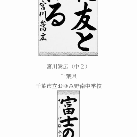
宮川嵩広（中２）
千葉県
千葉市立おゆみ野南中学校